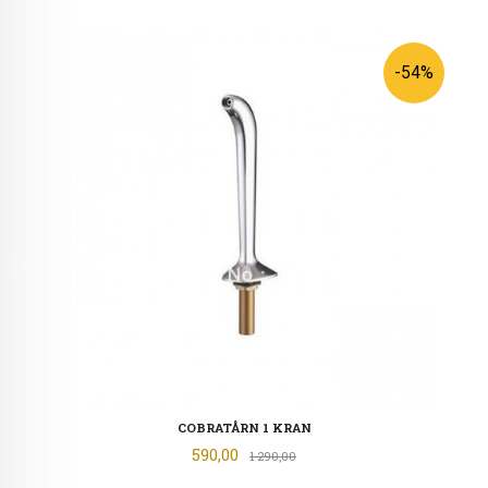
-54%
COBRATÅRN 1 KRAN
Tilbud
590,00
Rabatt
1 290,00