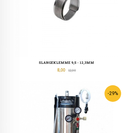
SLANGEKLEMME 9,5 - 12,3MM
Tilbud
8,00
Rabatt
12,00
-29%