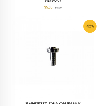
FIRESTONE
Tilbud
35,00
Rabatt
85,00
-52%
SLANGENIPPEL FOR G-KOBLING 8MM