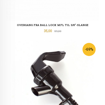
OVERGANG FRA BALL LOCK MFL TIL 3/8"-SLANGE
Tilbud
35,00
Rabatt
59,00
-69%