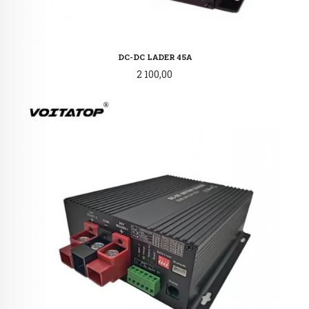
DC-DC LADER 45A
Pris
2 100,00