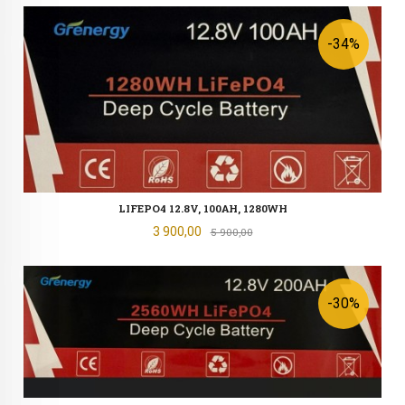
-34%
LIFEPO4 12.8V, 100AH, 1280WH
Tilbud
3 900,00
Rabatt
5 900,00
-30%