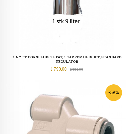
1 NYTT CORNELIUS 9L FAT, 1 TAPPEMULIGHET, STANDARD
REGULATOR
Tilbud
1 790,00
Rabatt
2 390,00
-58%