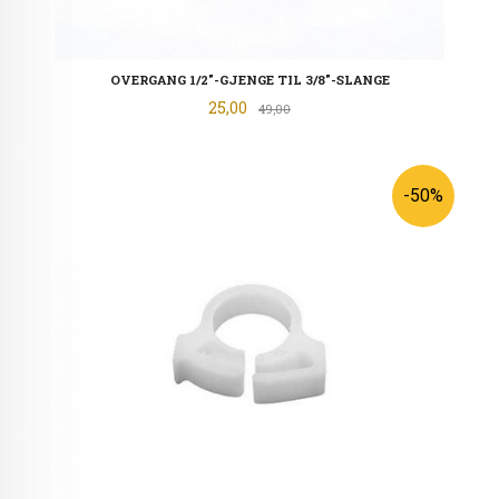
OVERGANG 1/2"-GJENGE TIL 3/8"-SLANGE
Tilbud
25,00
Rabatt
49,00
-50%