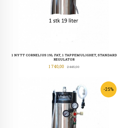
1 NYTT CORNELIUS 19L FAT, 1 TAPPEMULIGHET, STANDARD
REGULATOR
Tilbud
1 740,00
Rabatt
2 445,00
-25%