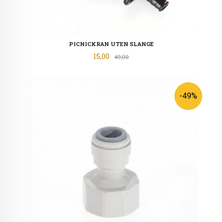
PICNICKRAN UTEN SLANGE
Tilbud
15,00
Rabatt
49,00
-49%