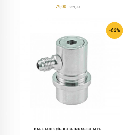
Tilbud
79,00
Rabatt
229,00
-66%
BALL LOCK ØL-KOBLING SS304 MFL