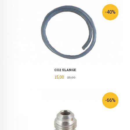
-40%
CO2 SLANGE
Tilbud
15,00
Rabatt
25,00
-66%