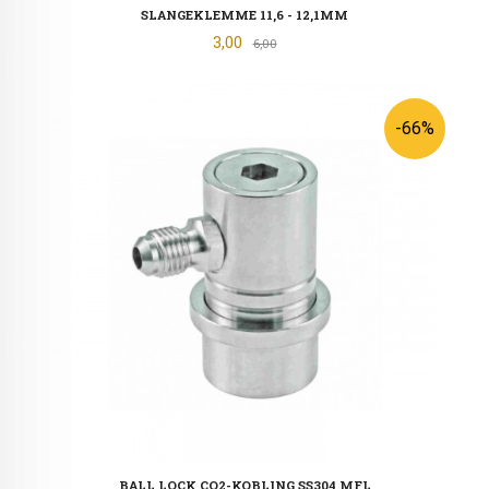
SLANGEKLEMME 11,6 - 12,1MM
Tilbud
3,00
Rabatt
6,00
-66%
BALL LOCK CO2-KOBLING SS304 MFL