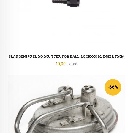
SLANGENIPPEL M/ MUTTER FOR BALL LOCK-KOBLINGER 7MM
Tilbud
10,00
Rabatt
29,00
-66%