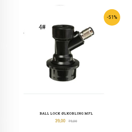
-51%
BALL LOCK ØLKOBLING MFL
Tilbud
39,00
Rabatt
79,00