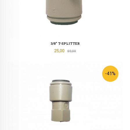
3/8" T-SPLITTER
Tilbud
25,00
Rabatt
59,00
-41%