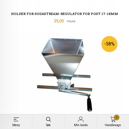
HOLDER FOR SODASTREAM-REGULATOR FOR POST 17-18MM
Tilbud
39,00
Rabatt
79,00
-58%
0
MALTMØLLE STAINLESS STEEL 2 RULLER JUSTERBAR
Meny
Søk
Min konto
Handlevogn