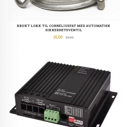
BRUKT LOKK TIL CORNELIUSFAT MED AUTOMATISK
SIKKERHETSVENTIL
Tilbud
10,00
Rabatt
29,00