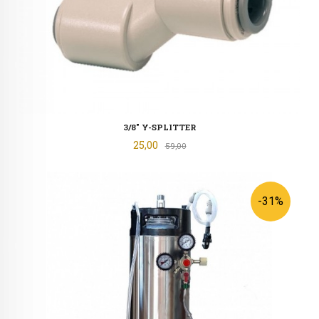
3/8" Y-SPLITTER
Tilbud
25,00
Rabatt
59,00
-31%