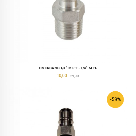
OVERGANG 1/4" MPT - 1/4" MFL
Tilbud
10,00
Rabatt
29,00
-59%