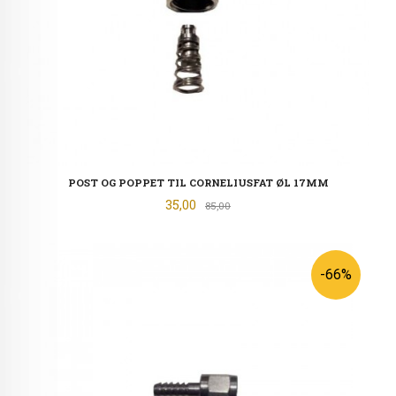
POST OG POPPET TIL CORNELIUSFAT ØL 17MM
Tilbud
35,00
Rabatt
85,00
-66%