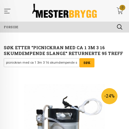
Gå
0
til
innholdet
FORSIDE
SØK ETTER "PICNICKRAN MED CA 1 3M 3 16
SKUMDEMPENDE SLANGE" RETURNERTE 95 TREFF
-24%