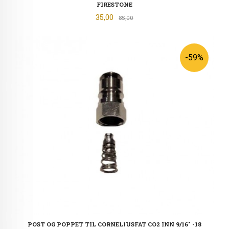
FIRESTONE
Tilbud
35,00
Rabatt
85,00
-59%
POST OG POPPET TIL CORNELIUSFAT CO2 INN 9/16" -18