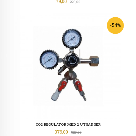
Tilbud
79,00
Rabatt
229,00
-54%
CO2 REGULATOR MED 2 UTGANGER
Tilbud
379,00
Rabatt
829,00