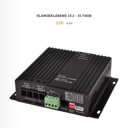
SLANGEKLEMME 10.2 - 10.7MM
Tilbud
3,00
Rabatt
6,00