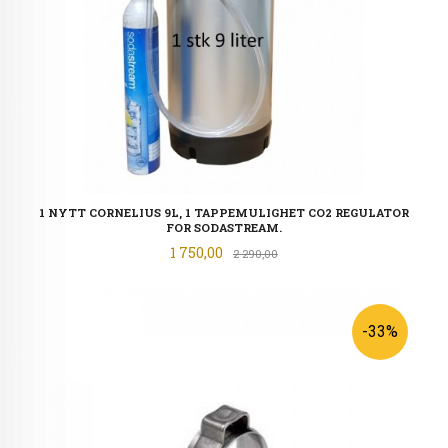
1 NYTT CORNELIUS 9L, 1 TAPPEMULIGHET CO2 REGULATOR
FOR SODASTREAM.
Tilbud
1 750,00
Rabatt
2 290,00
-33%