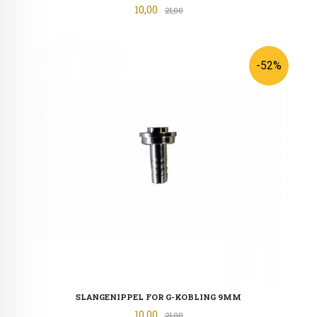
Tilbud
10,00
Rabatt
21,00
-52%
SLANGENIPPEL FOR G-KOBLING 9MM
Tilbud
10,00
Rabatt
21,00