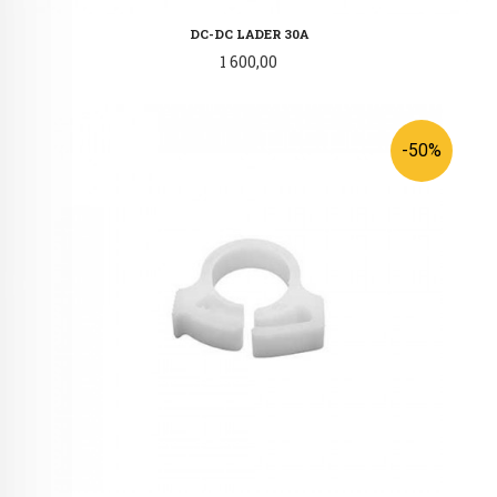
DC-DC LADER 30A
Pris
1 600,00
-50%