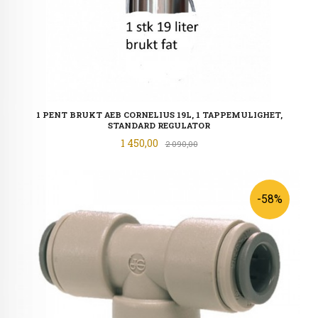
1 PENT BRUKT AEB CORNELIUS 19L, 1 TAPPEMULIGHET,
STANDARD REGULATOR
Tilbud
1 450,00
Rabatt
2 090,00
-58%