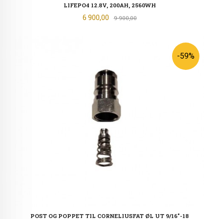
LIFEPO4 12.8V, 200AH, 2560WH
Tilbud
6 900,00
Rabatt
9 900,00
-59%
POST OG POPPET TIL CORNELIUSFAT ØL UT 9/16"-18