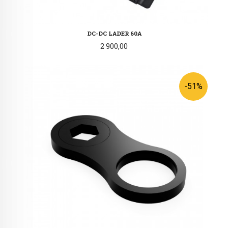
DC-DC LADER 60A
Pris
2 900,00
-51%