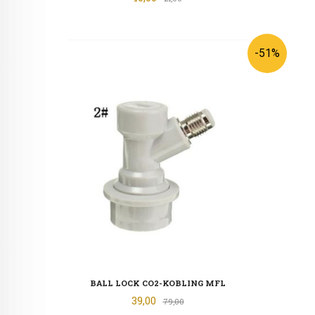
-51%
BALL LOCK CO2-KOBLING MFL
Tilbud
39,00
Rabatt
79,00