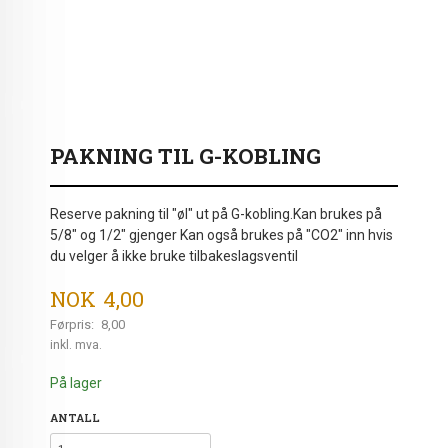
PAKNING TIL G-KOBLING
Reserve pakning til "øl" ut på G-kobling.Kan brukes på
5/8" og 1/2" gjenger Kan også brukes på "CO2" inn hvis
du velger å ikke bruke tilbakeslagsventil
Tilbud
NOK
4,00
Førpris:
8,00
Rabatt
inkl. mva.
På lager
ANTALL