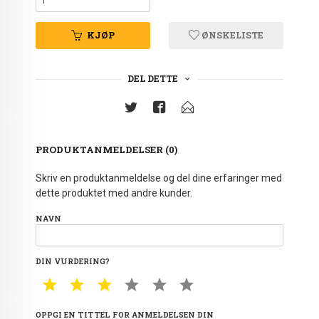
KJØP
ØNSKELISTE
DEL DETTE
PRODUKTANMELDELSER (0)
Skriv en produktanmeldelse og del dine erfaringer med
dette produktet med andre kunder.
NAVN
DIN VURDERING?
1 STAR
2 STAR
3 STAR
4 STAR
5 STAR
6 STAR
OPPGI EN TITTEL FOR ANMELDELSEN DIN