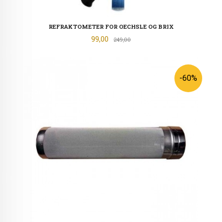
REFRAKTOMETER FOR OECHSLE OG BRIX
Tilbud
99,00
Rabatt
249,00
-60%