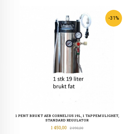
-31%
1 PENT BRUKT AEB CORNELIUS 19L, 1 TAPPEMULIGHET,
STANDARD REGULATOR
Tilbud
1 450,00
Rabatt
2 090,00