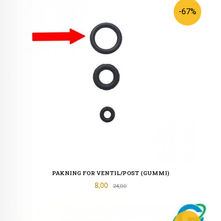
-67%
PAKNING FOR VENTIL/POST (GUMMI)
Tilbud
8,00
Rabatt
24,00