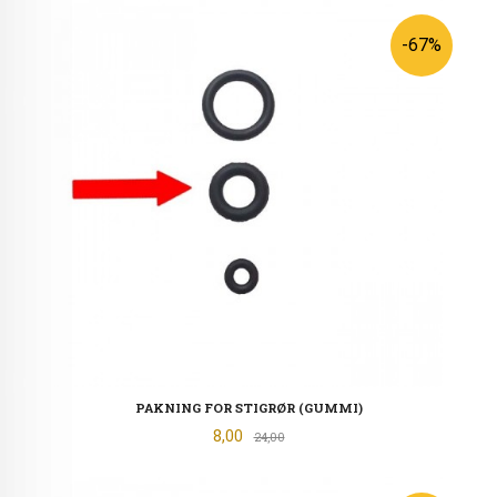
-67%
PAKNING FOR STIGRØR (GUMMI)
Tilbud
8,00
Rabatt
24,00