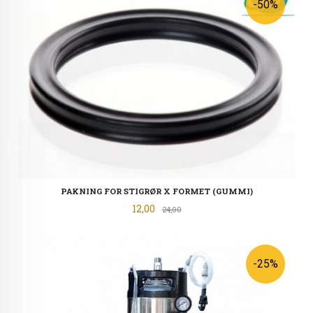
-50%
PAKNING FOR STIGRØR X FORMET (GUMMI)
Tilbud
12,00
Rabatt
24,00
-25%