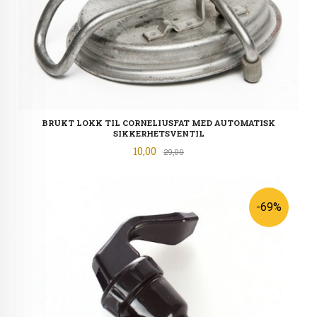
BRUKT LOKK TIL CORNELIUSFAT MED AUTOMATISK
SIKKERHETSVENTIL
Tilbud
10,00
Rabatt
29,00
-69%