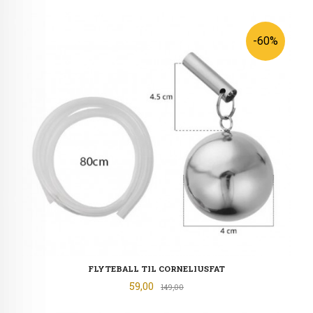
-60%
FLYTEBALL TIL CORNELIUSFAT
Tilbud
59,00
Rabatt
149,00