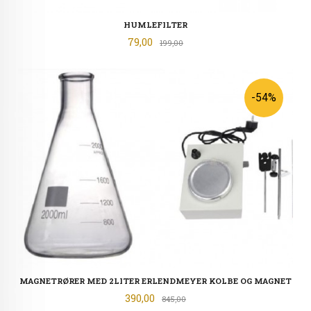
HUMLEFILTER
Tilbud
79,00
Rabatt
199,00
-54%
MAGNETRØRER MED 2LITER ERLENDMEYER KOLBE OG MAGNET
Tilbud
390,00
Rabatt
845,00