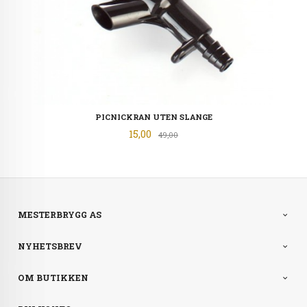
PICNICKRAN UTEN SLANGE
Tilbud
15,00
Rabatt
49,00
MESTERBRYGG AS
NYHETSBREV
OM BUTIKKEN