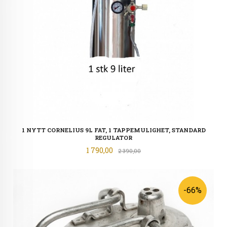
1 NYTT CORNELIUS 9L FAT, 1 TAPPEMULIGHET, STANDARD
REGULATOR
Tilbud
1 790,00
Rabatt
2 390,00
-66%