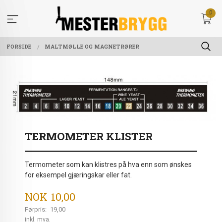
Gå
0
til
innholdet
FORSIDE
MALTMØLLE OG MAGNETRØRER
TERMOMETER KLISTER
Termometer som kan klistres på hva enn som ønskes
for eksempel gjæringskar eller fat.
Tilbud
NOK
10,00
Førpris:
19,00
Rabatt
inkl. mva.