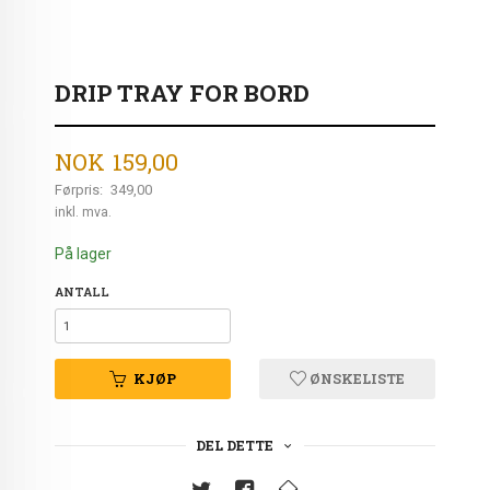
DRIP TRAY FOR BORD
Tilbud
NOK
159,00
Førpris:
349,00
Rabatt
inkl. mva.
På lager
ANTALL
KJØP
ØNSKELISTE
DEL DETTE