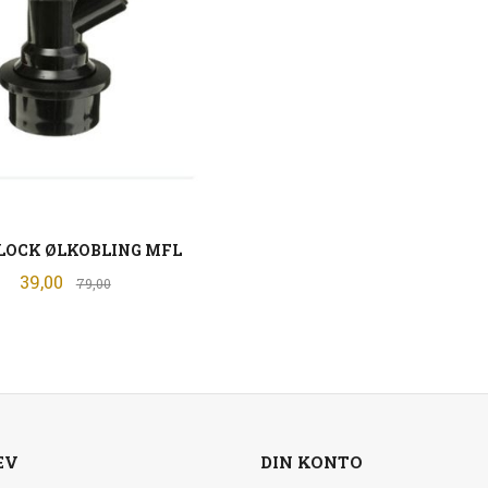
LOCK ØLKOBLING MFL
Tilbud
39,00
Rabatt
79,00
LES MER
EV
DIN KONTO