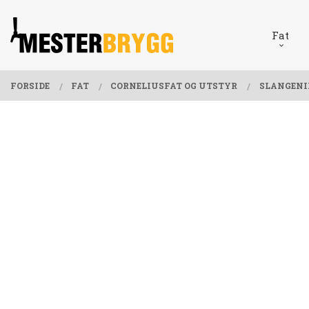
Gå
Lukk
PRODUKTER
til
Fat
innholdet
FORSIDE
FAT
CORNELIUSFAT OG UTSTYR
SLANGENI