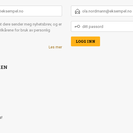
E-
POSTADRESSE
DITT
t dere sender meg nyhetsbrev, og er
PASSORD
ilkårene for bruk av personlig
Les mer
KEN
s!