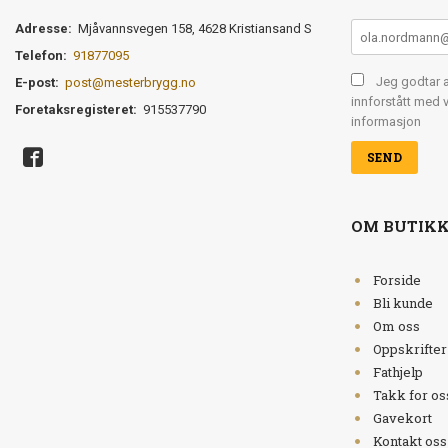
Adresse:
Mjåvannsvegen 158, 4628 Kristiansand S
Telefon:
91877095
Jeg godtar a
E-post:
post@mesterbrygg.no
innforstått med v
Foretaksregisteret:
915537790
informasjon
OM BUTIK
Forside
Bli kunde
Om oss
Oppskrifter
Fathjelp
Takk for os
Gavekort
Kontakt oss