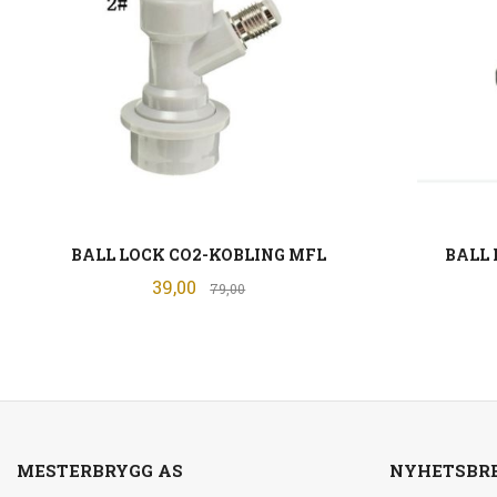
BALL LOCK CO2-KOBLING MFL
BALL 
Tilbud
39,00
Rabatt
79,00
LES MER
MESTERBRYGG AS
NYHETSBR