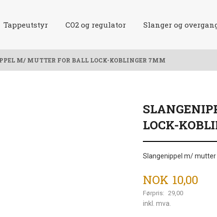
Tappeutstyr
CO2 og regulator
Slanger og overgan
PPEL M/ MUTTER FOR BALL LOCK-KOBLINGER 7MM
SLANGENIPP
LOCK-KOBL
Slangenippel m/ mutter 
Tilbud
NOK
10,00
Førpris:
29,00
Rabatt
inkl. mva.