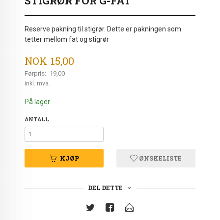
STIGRØR FOR G-FAT
Reserve pakning til stigrør. Dette er pakningen som
tetter mellom fat og stigrør
Tilbud
NOK
15,00
Førpris:
19,00
Rabatt
inkl. mva.
På lager
ANTALL
KJØP
ØNSKELISTE
DEL DETTE