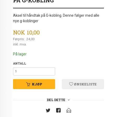
PÅ G-KOBLING
Aksel til håndtak på G-kobling. Denne følger med alle
nye g-koblinger
Tilbud
NOK
10,00
Førpris:
24,00
Rabatt
inkl. mva.
På lager
ANTALL
KJØP
ØNSKELISTE
DEL DETTE