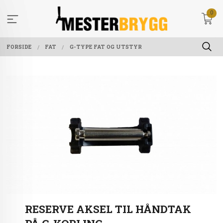
Gå
0
til
innholdet
FORSIDE
FAT
G-TYPE FAT OG UTSTYR
RESERVE AKSEL TIL HÅNDTAK