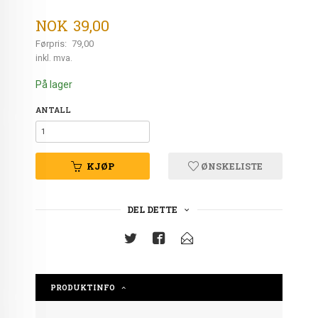
Tilbud
NOK
39,00
Førpris:
79,00
Rabatt
inkl. mva.
På lager
ANTALL
KJØP
ØNSKELISTE
DEL DETTE
PRODUKTINFO