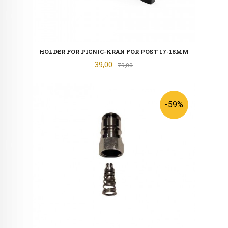
HOLDER FOR PICNIC-KRAN FOR POST 17-18MM
Tilbud
39,00
Rabatt
79,00
-59%