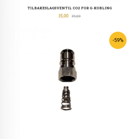
TILBAKESLAGSVENTIL CO2 FOR G-KOBLING
Tilbud
15,00
Rabatt
39,00
-59%