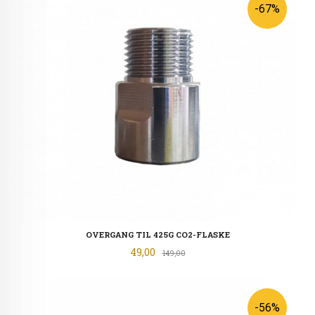
-67%
OVERGANG TIL 425G CO2-FLASKE
Tilbud
49,00
Rabatt
149,00
-56%