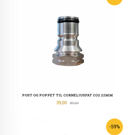
POST OG POPPET TIL CORNELIUSFAT CO2 22MM
Tilbud
39,00
Rabatt
89,00
-59%