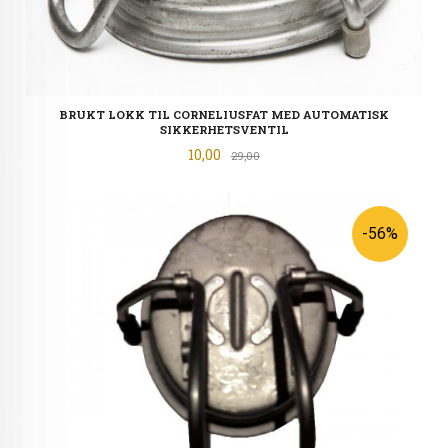
BRUKT LOKK TIL CORNELIUSFAT MED AUTOMATISK
SIKKERHETSVENTIL
Tilbud
10,00
Rabatt
29,00
-56%