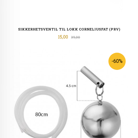
SIKKERHETSVENTIL TIL LOKK CORNELIUSFAT (PRV)
Tilbud
15,00
Rabatt
39,00
-60%