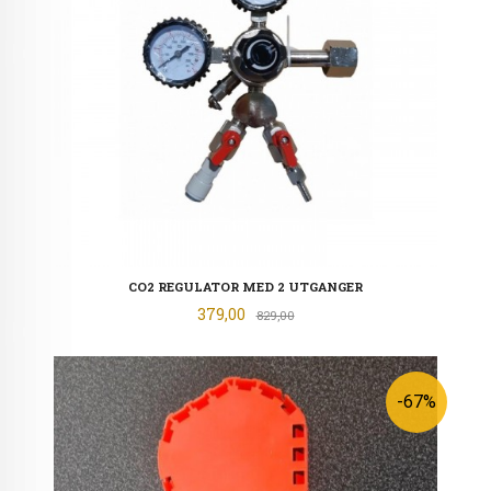
CO2 REGULATOR MED 2 UTGANGER
Tilbud
379,00
Rabatt
829,00
-67%