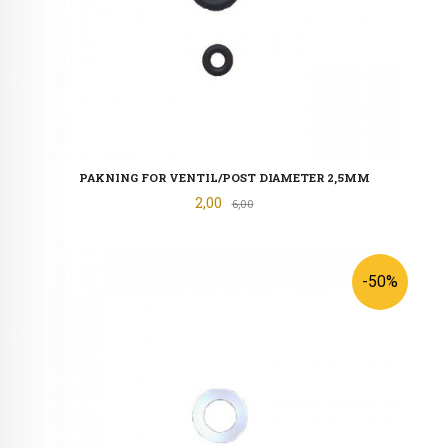
PAKNING FOR VENTIL/POST DIAMETER 2,5MM
Tilbud
2,00
Rabatt
6,00
-50%