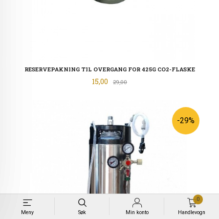
RESERVEPAKNING TIL OVERGANG FOR 425G CO2-FLASKE
Tilbud
15,00
Rabatt
29,00
-29%
0
Meny
Søk
Min konto
Handlevogn