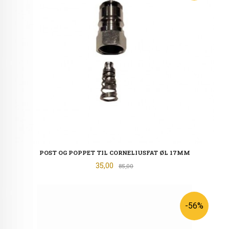
POST OG POPPET TIL CORNELIUSFAT ØL 17MM
Tilbud
35,00
Rabatt
85,00
-56%