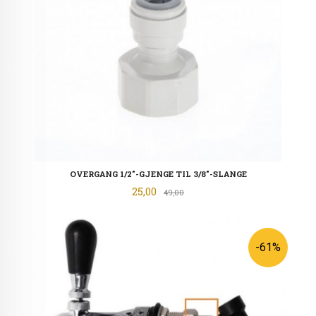
OVERGANG 1/2"-GJENGE TIL 3/8"-SLANGE
Tilbud
25,00
Rabatt
49,00
-61%