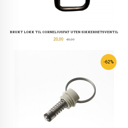
BRUKT LOKK TIL CORNELIUSFAT UTEN SIKKERHETSVENTIL
Tilbud
20,00
Rabatt
45,00
-62%