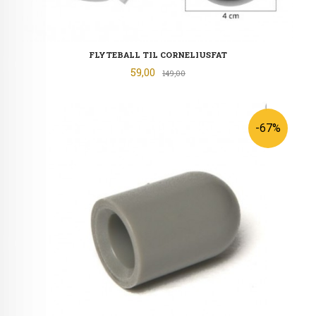
FLYTEBALL TIL CORNELIUSFAT
Tilbud
59,00
Rabatt
149,00
-67%