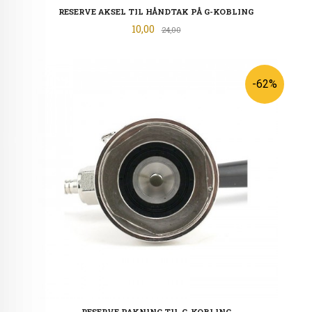
RESERVE AKSEL TIL HÅNDTAK PÅ G-KOBLING
Tilbud
10,00
Rabatt
24,00
-62%
RESERVE PAKNING TIL G-KOBLING