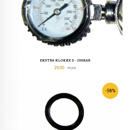
EKSTRA KLOKKE 0 - 250BAR
Tilbud
29,00
Rabatt
99,00
-58%