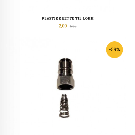
PLASTIKKHETTE TIL LOKK
Tilbud
2,00
Rabatt
6,00
-59%