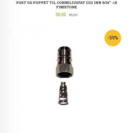
POST OG POPPET TIL CORNELIUSFAT CO2 INN 9/16" -18
FIRESTONE
Tilbud
35,00
Rabatt
85,00
-59%