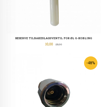
RESERVE TILBAKESLAGSVENTIL FOR ØL G-KOBLING
Tilbud
10,00
Rabatt
28,00
-48%