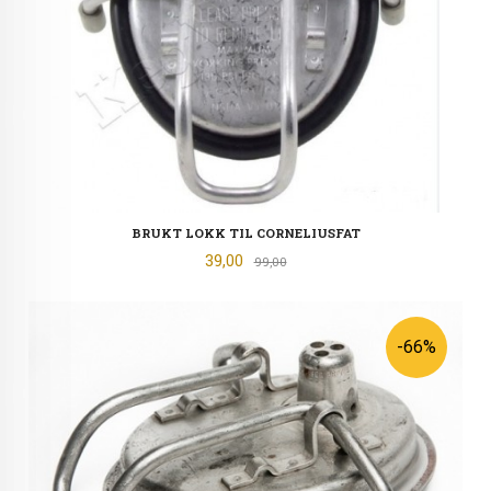
BRUKT LOKK TIL CORNELIUSFAT
Tilbud
39,00
Rabatt
99,00
-66%