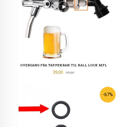
OVERGANG FRA TAPPEKRAN TIL BALL LOCK MFL
Tilbud
39,00
Rabatt
99,00
-67%