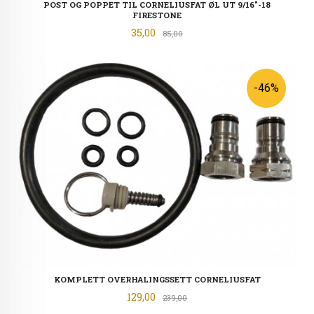
POST OG POPPET TIL CORNELIUSFAT ØL UT 9/16"-18
FIRESTONE
Tilbud
35,00
Rabatt
85,00
-46%
KOMPLETT OVERHALINGSSETT CORNELIUSFAT
Tilbud
129,00
Rabatt
239,00