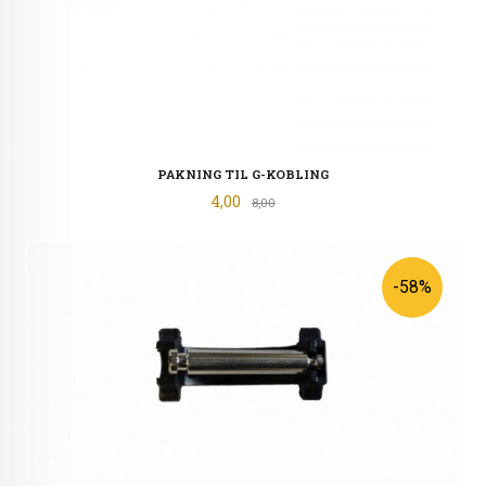
PAKNING TIL G-KOBLING
Tilbud
4,00
Rabatt
8,00
-58%