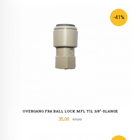
-41%
OVERGANG FRA BALL LOCK MFL TIL 3/8"-SLANGE
Tilbud
35,00
Rabatt
59,00