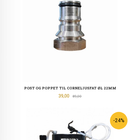
POST OG POPPET TIL CORNELIUSFAT ØL 22MM
Tilbud
39,00
Rabatt
89,00
-24%