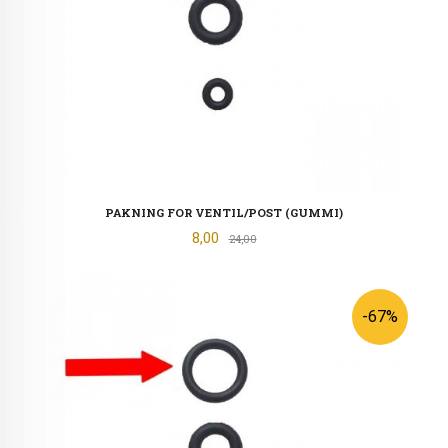
PAKNING FOR VENTIL/POST (GUMMI)
Tilbud
8,00
Rabatt
24,00
-67%