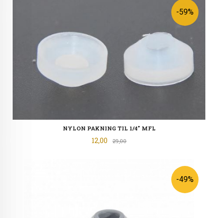
-59%
NYLON PAKNING TIL 1/4" MFL
Tilbud
12,00
Rabatt
29,00
-49%