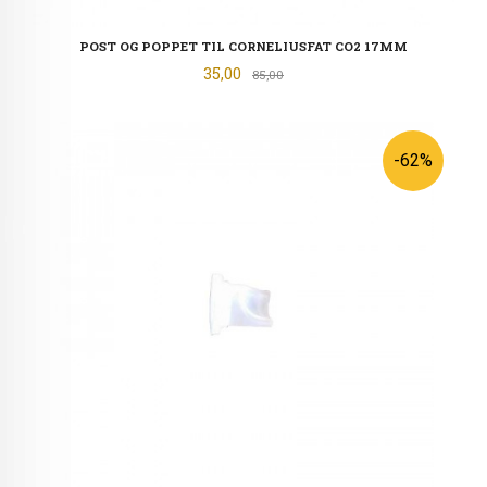
POST OG POPPET TIL CORNELIUSFAT CO2 17MM
Tilbud
35,00
Rabatt
85,00
-62%