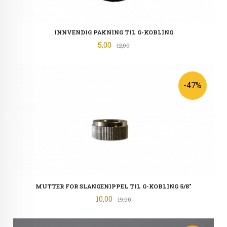
INNVENDIG PAKNING TIL G-KOBLING
Tilbud
5,00
Rabatt
12,00
-47%
MUTTER FOR SLANGENIPPEL TIL G-KOBLING 5/8"
Tilbud
10,00
Rabatt
19,00