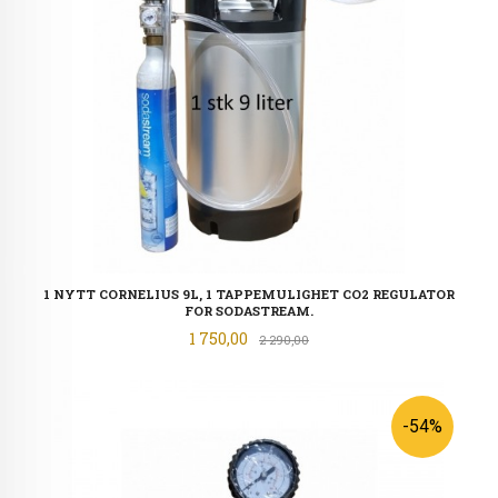
1 NYTT CORNELIUS 9L, 1 TAPPEMULIGHET CO2 REGULATOR
FOR SODASTREAM.
Tilbud
1 750,00
Rabatt
2 290,00
-54%