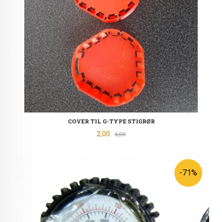
COVER TIL G-TYPE STIGRØR
Tilbud
2,00
Rabatt
6,00
-71%