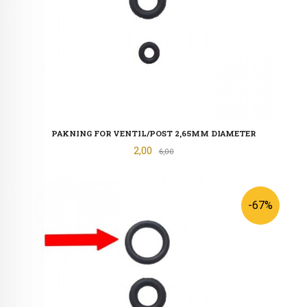
PAKNING FOR VENTIL/POST 2,65MM DIAMETER
Tilbud
2,00
Rabatt
6,00
-67%