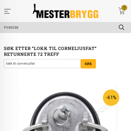
Gå
0
til
innholdet
FORSIDE
SØK ETTER "LOKK TIL CORNELIUSFAT"
RETURNERTE 72 TREFF
-61%