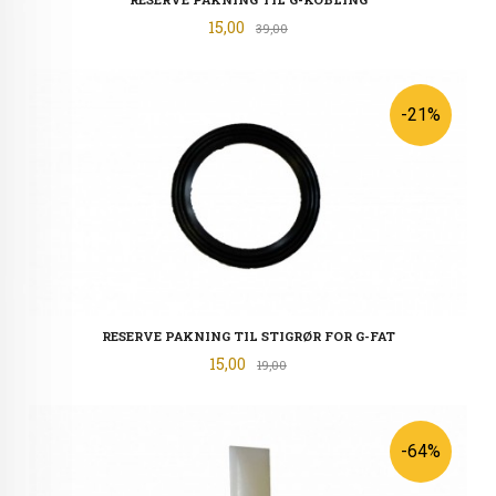
Tilbud
15,00
Rabatt
39,00
-21%
RESERVE PAKNING TIL STIGRØR FOR G-FAT
Tilbud
15,00
Rabatt
19,00
-64%