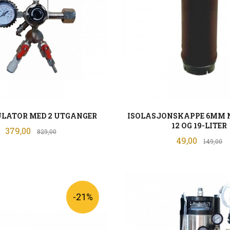
ULATOR MED 2 UTGANGER
ISOLASJONSKAPPE 6MM N
12 OG 19-LITER
Tilbud
379,00
Rabatt
829,00
Tilbud
49,00
Ra
149,00
LES MER
KJØP
-21%