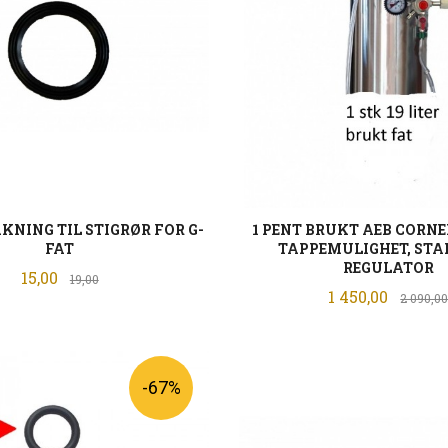
AKNING TIL STIGRØR FOR G-
1 PENT BRUKT AEB CORNEL
FAT
TAPPEMULIGHET, ST
REGULATOR
Tilbud
15,00
Rabatt
19,00
Tilbud
1 450,00
2 090,0
KJØP
LES MER
-67%