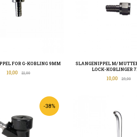
PPEL FOR G-KOBLING 9MM
SLANGENIPPEL M/ MUTTER
LOCK-KOBLINGER 
Tilbud
10,00
Rabatt
21,00
Tilbud
10,00
Ra
29,00
KJØP
KJØP
-38%