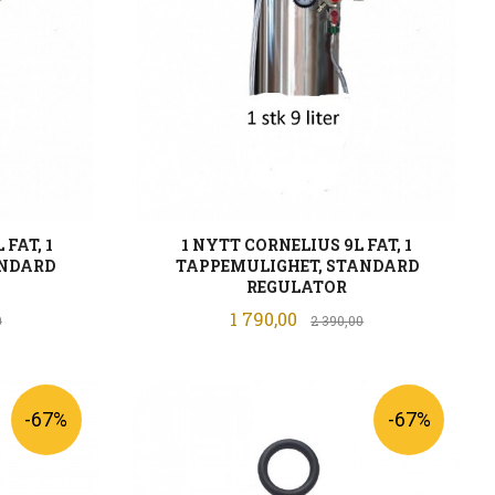
 FAT, 1
1 NYTT CORNELIUS 9L FAT, 1
ANDARD
TAPPEMULIGHET, STANDARD
REGULATOR
Tilbud
Rabatt
1 790,00
Rabatt
0
2 390,00
LES MER
-67%
-67%