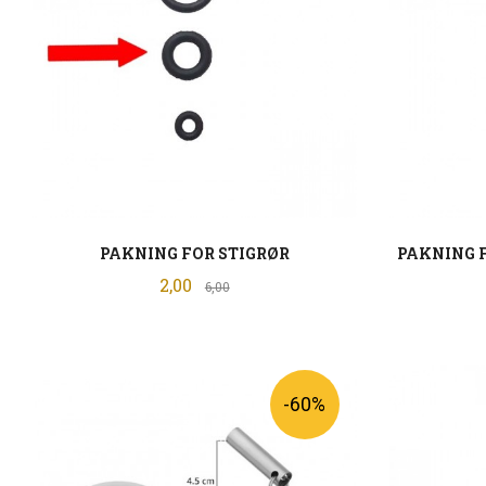
PAKNING FOR STIGRØR
PAKNING 
Tilbud
2,00
Rabatt
6,00
KJØP
-60%