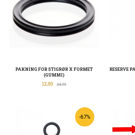
PAKNING FOR STIGRØR X FORMET
RESERVE P
(GUMMI)
Tilbud
12,00
Rabatt
24,00
KJØP
-67%