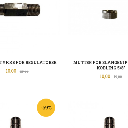
TYKKE FOR REGULATORER
MUTTER FOR SLANGENIPP
KOBLING 5/8"
Tilbud
10,00
Rabatt
29,00
Tilbud
10,00
Ra
19,00
KJØP
KJØP
-59%