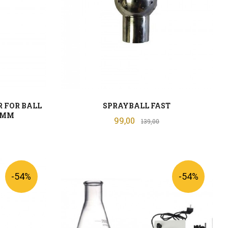
 FOR BALL
SPRAYBALL FAST
7MM
Tilbud
99,00
Rabatt
139,00
batt
KJØP
-54%
-54%