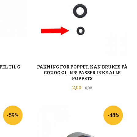
EL TIL G-
PAKNING FOR POPPET. KAN BRUKES PÅ
CO2 OG ØL. NB! PASSER IKKE ALLE
POPPETS
batt
Tilbud
2,00
Rabatt
6,00
KJØP
-59%
-48%