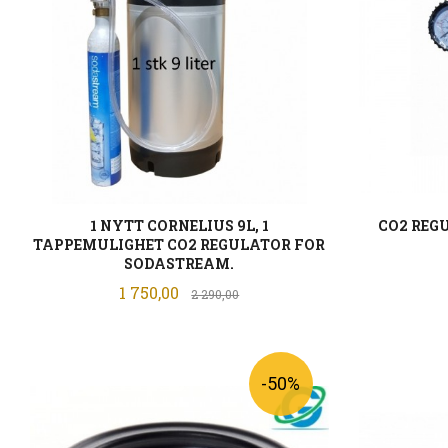
1 NYTT CORNELIUS 9L, 1
CO2 REG
TAPPEMULIGHET CO2 REGULATOR FOR
SODASTREAM.
Tilbud
1 750,00
Rabatt
2 290,00
LES MER
-50%