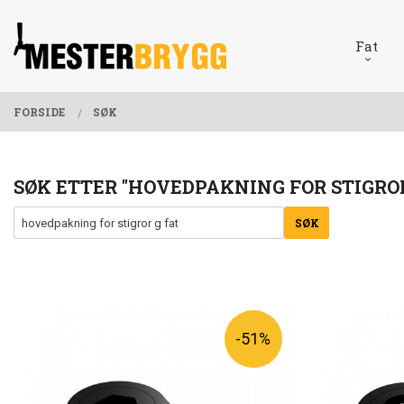
Gå
Lukk
PRODUKTER
til
Fat
innholdet
FORSIDE
SØK
SØK ETTER "HOVEDPAKNING FOR STIGROR
-51%