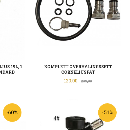
IUS 19L, 1
KOMPLETT OVERHALINGSSETT
ANDARD
CORNELIUSFAT
Tilbud
129,00
Rabatt
239,00
Rabatt
0
KJØP
-60%
-51%