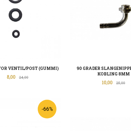
FOR VENTIL/POST (GUMMI)
90 GRADER SLANGENIPPE
KOBLING 8MM
Tilbud
8,00
Rabatt
24,00
Tilbud
10,00
Ra
25,00
KJØP
KJØP
-66%