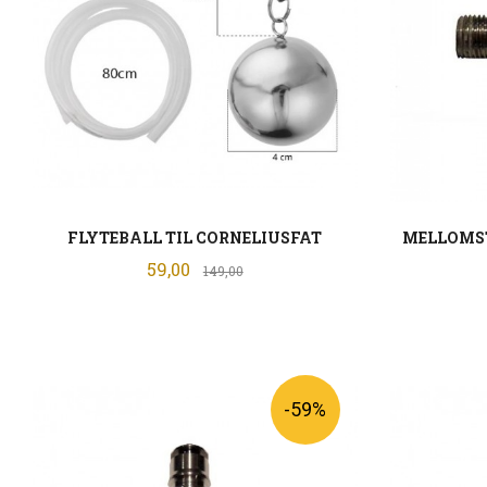
FLYTEBALL TIL CORNELIUSFAT
MELLOMS
Tilbud
59,00
Rabatt
149,00
KJØP
-59%