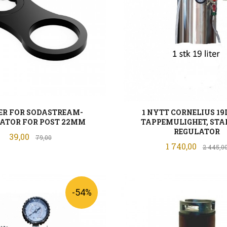
ER FOR SODASTREAM-
1 NYTT CORNELIUS 19L
ATOR FOR POST 22MM
TAPPEMULIGHET, ST
REGULATOR
Tilbud
39,00
Rabatt
79,00
Tilbud
1 740,00
2 445,0
KJØP
LES MER
-54%