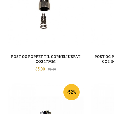
POST OG POPPET TIL CORNELIUSFAT
POST OG 
CO2 17MM
CO2 I
Tilbud
35,00
Rabatt
85,00
KJØP
-52%