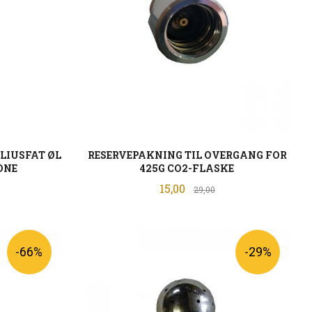
ELIUSFAT ØL
RESERVEPAKNING TIL OVERGANG FOR
TONE
425G CO2-FLASKE
Tilbud
batt
15,00
Rabatt
29,00
KJØP
-66%
-29%