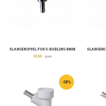
SLANGENIPPEL FOR G-KOBLING 8MM
SLANGENI
Tilbud
10,00
Rabatt
21,00
KJØP
-38%