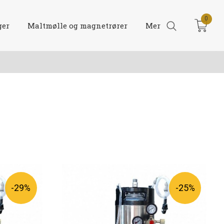
0
ger
Maltmølle og magnetrører
Mer
-29%
-25%