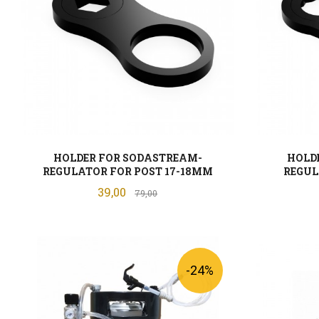
HOLDER FOR SODASTREAM-
HOLD
REGULATOR FOR POST 17-18MM
REGUL
Tilbud
39,00
Rabatt
79,00
KJØP
-24%