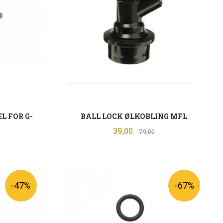
L FOR G-
BALL LOCK ØLKOBLING MFL
Tilbud
39,00
Rabatt
79,00
batt
LES MER
-47%
-67%