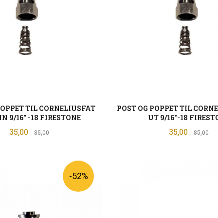
POPPET TIL CORNELIUSFAT
POST OG POPPET TIL CORN
NN 9/16" -18 FIRESTONE
UT 9/16"-18 FIRES
Tilbud
Tilbud
35,00
Rabatt
35,00
Ra
85,00
85,00
KJØP
KJØP
-52%