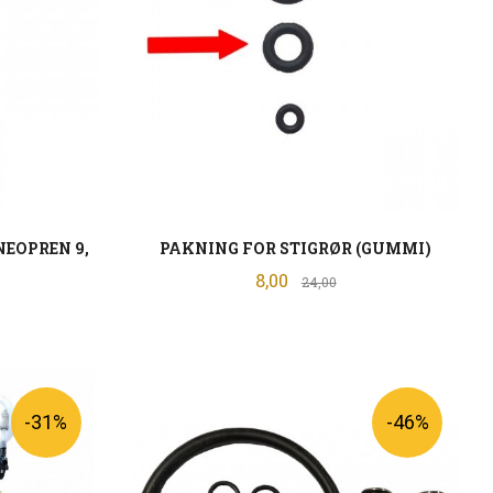
EOPREN 9,
PAKNING FOR STIGRØR (GUMMI)
Tilbud
8,00
Rabatt
24,00
batt
KJØP
-31%
-46%